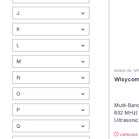
J
K
L
M
Artikel-Nr.: 
N
Wisycom
O
Multi-Ban
P
832 MHz) 
Ultrasoni
Q
Lieferzeit