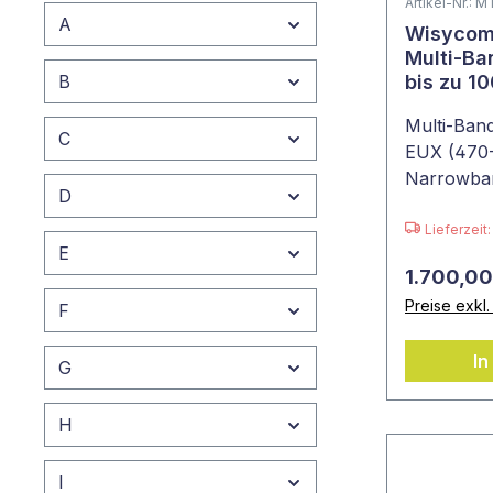
Artikel-Nr.:
A
Wisycom
Multi-Ba
B
bis zu 
Multi-Ba
C
EUX (470-8
Narrowban
D
von DPA,
Lieferzeit
E
1.700,00
Preise exkl
F
In
G
H
I