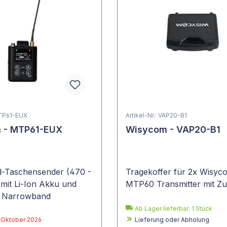
MTP61-EUX
Artikel-Nr.: VAP20-B1
 - MTP61-EUX
Wisycom - VAP20-B1
d-Taschensender (470 -
Tragekoffer für 2x Wisyc
mit Li-Ion Akku und
MTP60 Transmitter mit Z
c Narrowband
Ab Lager lieferbar:
1
Stück
: Oktober 2026
Lieferung oder Abholung