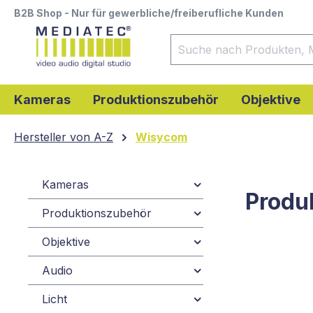
B2B Shop - Nur für gewerbliche/freiberufliche Kunden
springen
Zur Hauptnavigation springen
Kameras
Produktionszubehör
Objektive
Hersteller von A-Z
Wisycom
Kameras
Produ
Produktionszubehör
Objektive
Audio
Licht