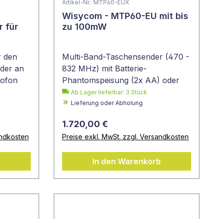
Artikel-Nr.: MTP60-EUX
Wisycom - MTP60-EU mit bis
 für
zu 100mW
r den
Multi-Band-Taschensender (470 -
der an
832 MHz) mit Batterie-
rofon
Phantomspeisung (2x AA) oder
Akku mit Ultrasonic Narrowband
Ab Lager lieferbar:
3
Stück
Lieferung oder Abholung
1.720,00 €
andkosten
Preise exkl. MwSt. zzgl. Versandkosten
b
In den Warenkorb