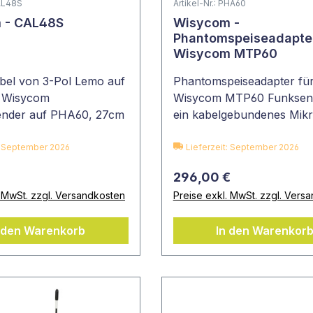
CAL48S
Artikel-Nr.: PHA60
 - CAL48S
Wisycom -
Phantomspeiseadapter
Wisycom MTP60
bel von 3-Pol Lemo auf
Phantomspeiseadapter fü
 Wisycom
Wisycom MTP60 Funksen
ender auf PHA60, 27cm
ein kabelgebundenes Mik
t: September 2026
Lieferzeit: September 2026
296,00 €
. MwSt. zzgl. Versandkosten
Preise exkl. MwSt. zzgl. Vers
 den Warenkorb
In den Warenkor