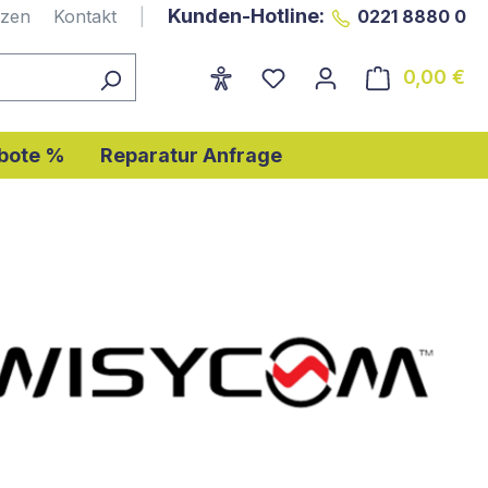
Kunden-Hotline:
nzen
Kontakt
|
0221 8880 0
0,00 €
Wa
bote %
Reparatur Anfrage