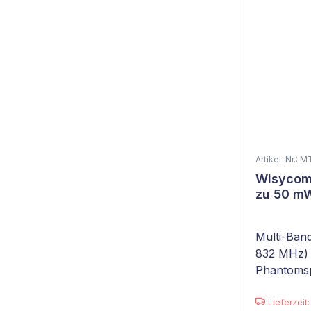
Artikel-Nr.: 
Wisycom 
zu 50 m
Multi-Ban
832 MHz) m
Phantomsp
Akku mit 
Lieferzeit