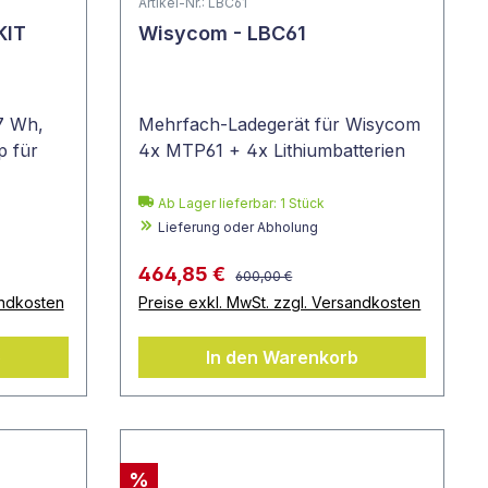
Artikel-Nr.: LBC61
KIT
Wisycom - LBC61
7 Wh,
Mehrfach-Ladegerät für Wisycom
p für
4x MTP61 + 4x Lithiumbatterien
Ab Lager lieferbar:
1
Stück
Lieferung oder Abholung
464,85 €
600,00 €
andkosten
Preise exkl. MwSt. zzgl. Versandkosten
b
In den Warenkorb
%