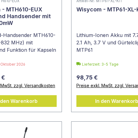
 MTH610-EUX
Artikel-Nr.: MTP61-XL-KIT
 - MTH610-EUX
Wisycom - MTP61-XL-
nd Handsender mit
100mW
nd-Handsender MTH610-
Lithium-Ionen Akku mit 7.
32 MHz) mit
2.1 Ah, 3.7 V und Gürtelcli
d Funktion für Kapseln
MTP61
 Neumann und Shure
: Oktober 2026
Lieferzeit: 3-5 Tage
 €
98,75 €
. MwSt. zzgl. Versandkosten
Preise exkl. MwSt. zzgl. Vers
 den Warenkorb
In den Warenkor