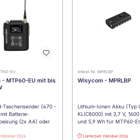
MTP60-EU
Artikel-Nr.: MPRLBP
- MTP60-EU mit bis
Wisycom - MPRLBP
W
d-Taschensender (470 -
Lithium-Ionen Akku (Typ 
it Batterie-
KLIC8000) mit 3,7 V, 160
eisung (2x AA) oder
und 5,9 Wh für MTP60-E
Ultrasonic Narrowband
: Oktober 2026
Lieferzeit: Oktober 2026