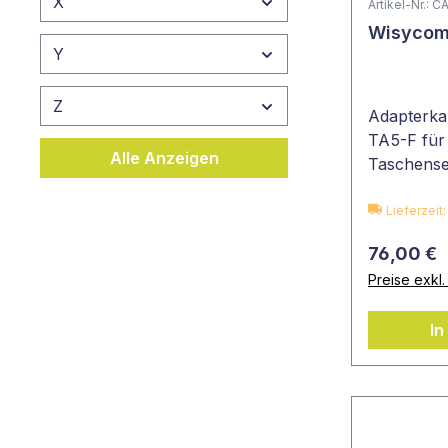
X
Artikel-Nr.: 
Wisycom
Y
Z
Adapterka
TA5-F für
Alle Anzeigen
Taschens
Lieferzei
76,00 €
Preise exkl
In