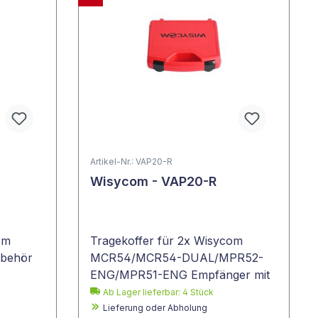
Artikel-Nr.: VAP20-R
Wisycom - VAP20-R
om
Tragekoffer für 2x Wisycom
ubehör
MCR54/MCR54-DUAL/MPR52-
ENG/MPR51-ENG Empfänger mit
Zubehör
Ab Lager lieferbar:
4
Stück
Lieferung oder Abholung