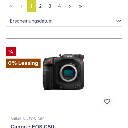
Seite
Seite
Seite
Seite
1
2
3
4
%
0% Leasing
Artikel-Nr.: EOS_C80
Canon - EOS C80