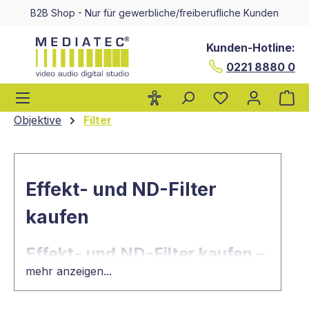
B2B Shop - Nur für gewerbliche/freiberufliche Kunden
alt springen
Kunden-Hotline:
0221 8880 0
Wa
Objektive
Filter
Effekt- und ND-Filter
kaufen
Effekt- und ND-Filter kaufen –
mehr anzeigen...
für kreative Aufnahmen mit
einzigartigem Stil