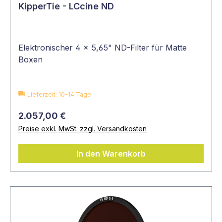
Diese Filter helfen, direkt beim Fotografieren
KipperTie - LCcine ND
oder Filmen eine
einzigartige Ästhetik
zu
erzielen, ohne aufwändige Nachbearbeitung.
Sie sind damit die perfekte Ergänzung für
Elektronischer 4 x 5,65" ND-Filter für Matte
kreative Projekte, bei denen Individualität und
Boxen
Stil im Vordergrund stehen.
Polarisationsfilter – Farbtiefe
Lieferzeit: 10-14 Tage
und Reflexionsminderung
2.057,00 €
Preise exkl. MwSt. zzgl. Versandkosten
Polarisationsfilter (Polfilter) reduzieren
Reflexionen auf nichtmetallischen
In den Warenkorb
Oberflächen und erhöhen Kontraste sowie
Farbsättigung. Sie eignen sich besonders für
Landschafts- und Architekturfotografie, um
Details wie Wolkenformationen oder sattes
Grün hervorzuheben.