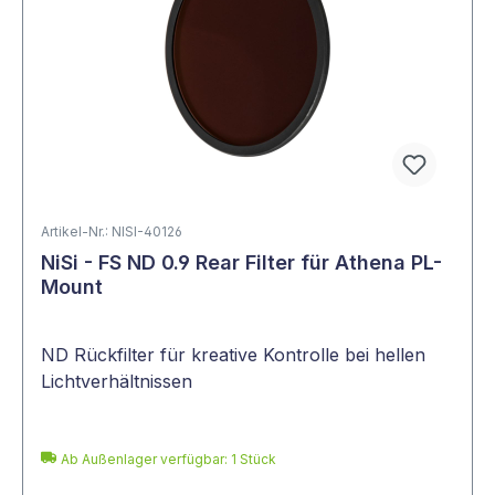
Mit dieser Kombination aus Effekt-, ND- und
Polfiltern sind Sie bestens gerüstet, um Ihre
kreative Vision umzusetzen – ob bei Foto-
oder Videoaufnahmen.
Artikel-Nr.: NISI-40126
NiSi - FS ND 0.9 Rear Filter für Athena PL-
Mount
ND Rückfilter für kreative Kontrolle bei hellen
Lichtverhältnissen
Ab Außenlager verfügbar: 1 Stück