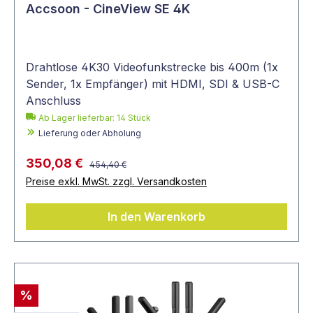
gewünschte Reichweite mit den benötigten
Accsoon - CineView SE 4K
Ein- und Ausgängen: Für jede Anforderung
gibt es das richtige Funksystem.
Drahtlose 4K30 Videofunkstrecke bis 400m (1x
Sender, 1x Empfänger) mit HDMI, SDI & USB-C
Anschluss
Ab Lager lieferbar:
14
Stück
Lieferung oder Abholung
350,08 €
454,40 €
Preise exkl. MwSt. zzgl. Versandkosten
In den Warenkorb
%