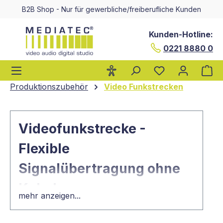
B2B Shop - Nur für gewerbliche/freiberufliche Kunden
alt springen
Kunden-Hotline:
0221 8880 0
Wa
Produktionszubehör
Video Funkstrecken
Videofunkstrecke -
Flexible
Signalübertragung ohne
Kabel
mehr anzeigen...
Nicht nur im professionellen, auch im privaten