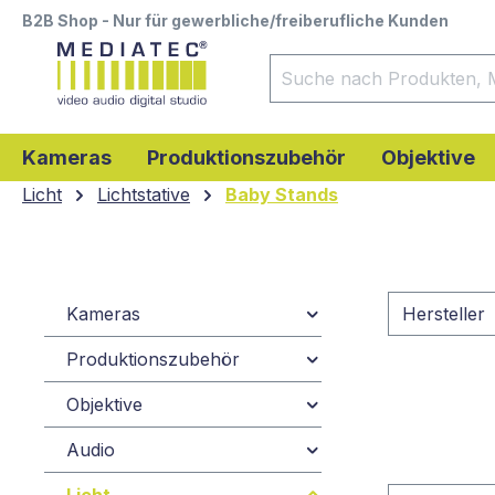
B2B Shop - Nur für gewerbliche/freiberufliche Kunden
springen
Zur Hauptnavigation springen
Kameras
Produktionszubehör
Objektive
Licht
Lichtstative
Baby Stands
Kameras
Hersteller
Produktionszubehör
Objektive
Audio