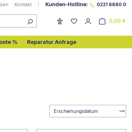
Kunden-Hotline:
nzen
Kontakt
|
0221 8880 0
0,00 €
Wa
bote %
Reparatur Anfrage