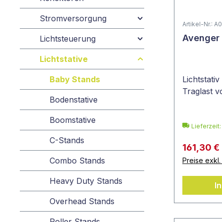
Stromversorgung
Artikel-Nr.: A
Avenger 
Lichtsteuerung
Lichtstative
Baby Stands
Lichtstati
Traglast v
Bodenstative
Boomstative
Lieferzeit
C-Stands
161,30 €
Combo Stands
Preise exkl
Heavy Duty Stands
I
Overhead Stands
Roller Stands