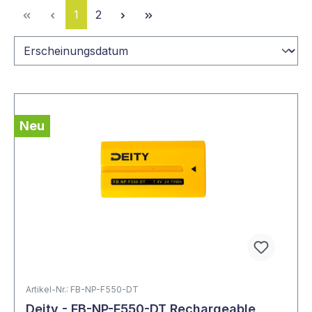
Seite
Seite
1
2
Neu
Artikel-Nr.: FB-NP-F550-DT
Deity - FB-NP-F550-DT Rechargeable