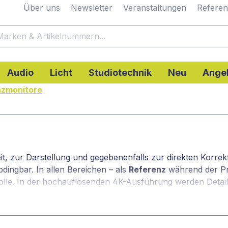
Über uns
Newsletter
Veranstaltungen
Refere
Audio
Licht
Studiotechnik
Neu
Ange
nzmonitore
t, zur Darstellung und gegebenenfalls zur direkten Korre
bdingbar. In allen Bereichen – als
Referenz
während der Pr
Rolle. In der hochauflösenden 4K-Ausführung werden Detai
von kleineren Größen wie
5 bis 9 Zoll
, über Monitore mit
15 b