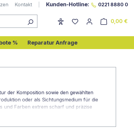
Kunden-Hotline:
nzen
Kontakt
|
0221 8880 0
0,00 €
Wa
bote %
Reparatur Anfrage
ktur der Komposition sowie den gewählten
oduktion oder als Sichtungsmedium für die
ls und Farben extrem scharf und präzise
is 24 Zoll
bis mehr als
24 Zoll
das richtige