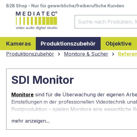
B2B Shop - Nur für gewerbliche/freiberufliche Kunden
springen
Zur Hauptnavigation springen
Kameras
Produktionszubehör
Objektive
Produktionszubehör
Monitore & Sucher
Refere
SDI Monitor
Monitore
sind für die Überwachung der eigenen Arbei
Einstellungen in der professionellen Videotechnik una
Postproduktion – spielen Monitore eine wesentliche 
dargestellt. Für jede Anforderung gibt es außerdem 
mehr anzeigen...
Produkt.