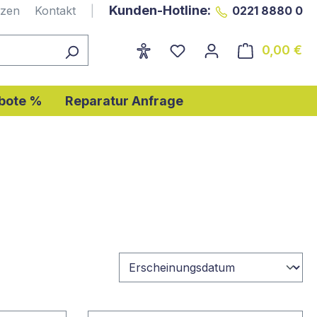
Kunden-Hotline:
nzen
Kontakt
|
0221 8880 0
0,00 €
Wa
bote %
Reparatur Anfrage