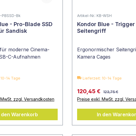
 KB-PBSSD-Bk
Artikel-Nr.: KB-WSH
lue - Pro-Blade SSD
Kondor Blue - Trigge
ür Sandisk
Seitengriff
 für moderne Cinema-
Ergonormischer Seitengri
SB-C-Aufnahmen
Kamera Cages
: 10-14 Tage
Lieferzeit: 10-14 Tage
€
120,45 €
123,75 €
. MwSt. zzgl. Versandkosten
Preise exkl. MwSt. zzgl. Ver
n den Warenkorb
In den Warenko