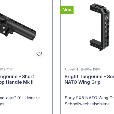
Neu
4013-1117
Artikel-Nr.: B4004-1085
angerine - Short
Bright Tangerine - S
op Handle Mk II
NATO Wing Grip
ragriff für kleinere
Sony FX5 NATO Wing Gri
gs
Schnellwechselschiene