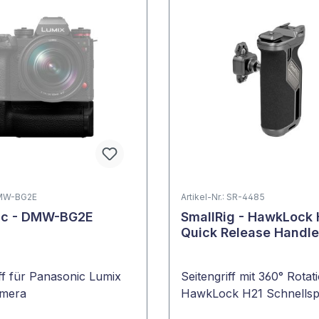
 DMW-BG2E
Artikel-Nr.: SR-4485
ic - DMW-BG2E
SmallRig - HawkLock 
Quick Release Handl
iff für Panasonic Lumix
Seitengriff mit 360° Rota
mera
HawkLock H21 Schnells