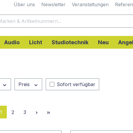
Über uns
Newsletter
Veranstaltungen
Refere
Audio
Licht
Studiotechnik
Neu
Ange
Preis
Sofort verfügbar
Seite
Seite
Seite
1
2
3