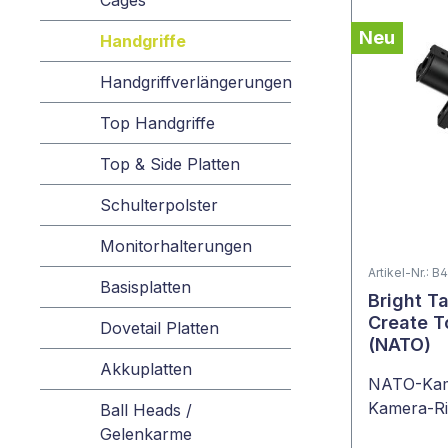
Cages
Neu
Handgriffe
Handgriffverlängerungen
Top Handgriffe
Top & Side Platten
Schulterpolster
Monitorhalterungen
Artikel-Nr.: B
Basisplatten
Bright T
Create T
Dovetail Platten
(NATO)
Akkuplatten
NATO-Kame
Kamera-Ri
Ball Heads /
Gelenkarme