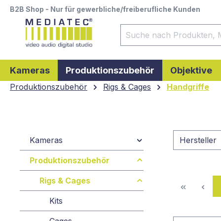
B2B Shop - Nur für gewerbliche/freiberufliche Kunden
springen
Zur Hauptnavigation springen
Kameras
Produktionszubehör
Objektive
Produktionszubehör
Rigs & Cages
Handgriffe
Kameras
Hersteller
Produktionszubehör
Rigs & Cages
Kits