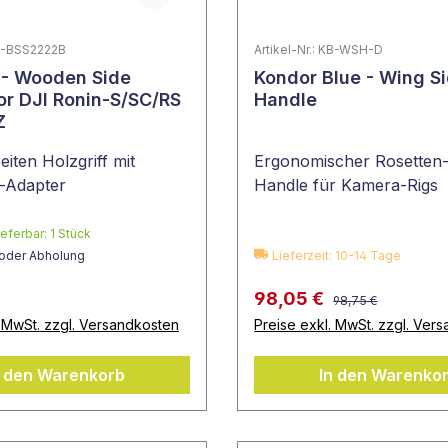
SR-BSS2222B
Artikel-Nr.: KB-WSH-D
 - Wooden Side
Kondor Blue - Wing S
or DJI Ronin-S/SC/RS
Handle
C 2 Z
eiten Holzgriff mit
Ergonomischer Rosetten-
h-Adapter
Handle für Kamera-Rigs
ieferbar:
1
Stück
 oder Abholung
Lieferzeit: 10-14 Tage
98,05 €
98,75 €
. MwSt. zzgl. Versandkosten
Preise exkl. MwSt. zzgl. Ver
n den Warenkorb
In den Warenko