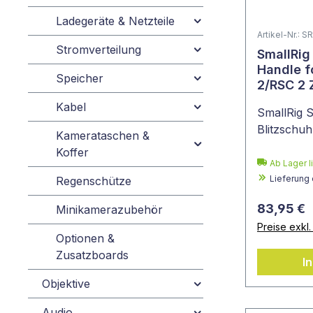
Ladegeräte & Netzteile
Artikel-Nr.: 
Stromverteilung
SmallRig
Handle f
Speicher
2/RS
Kabel
SmallRig S
Blitzschu
Kamerataschen &
Koffer
Ab Lager l
Lieferung
Regenschütze
83,95 €
Minikamerazubehör
Preise exkl
Optionen &
Zusatzboards
I
Objektive
Audio