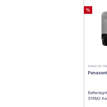
%
Artikel-Nr.:
Panason
Batteriegr
S1RM2 Ka