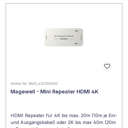
Vereinfachung Ihres
Artikel-Nr.: MAG_430100000
Arbeitsalltags mit
Magewell - Mini Repeater HDMI 4K
Verteilverstärkern
Insbesondere bei jeglicher Art von Streaming
HDMI Repeater für 4K bis max. 20m (10m je Ein-
sind Verteilverstärker ein unverzichtbarer Teil
und Ausgangskabel) oder 2K bis max 40m (20m
der Hardware. Übertragen Sie etwa auf eine