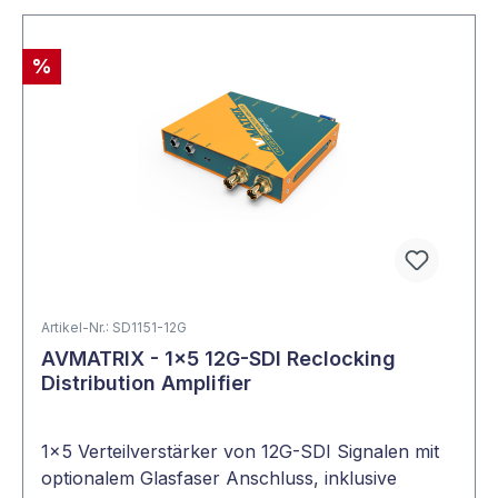
DisplayPort Ein
DisplayPort Aus
unterstützen si
%
MST. 
Artikel-Nr.: SD1151-12G
AVMATRIX - 1×5 12G-SDI Reclocking
Distribution Amplifier
1x5 Verteilverstärker von 12G-SDI Signalen mit
Multiple Signalverteilung mit
optionalem Glasfaser Anschluss, inklusive