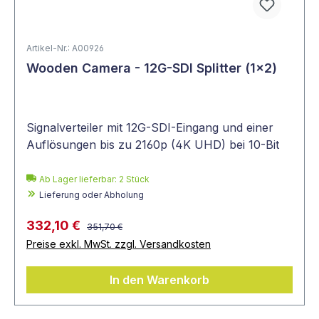
puffern das Signal und verteilen es
anschließend auf mehrere Video- oder
Audioquellen. Dabei kompensieren die
Artikel-Nr.: A00926
Verstärker die Verluste und die
Wooden Camera - 12G-SDI Splitter (1x2)
Signalintegrität
bleibt vorhanden.
Unabhängig davon, ob Sie digitale, analoge
Signalverteiler mit 12G-SDI-Eingang und einer
oder eine Kombination beider Signale
Auflösungen bis zu 2160p (4K UHD) bei 10-Bit
verwenden – Verteilverstärker können alle
drei Signaltypen unterstützen.
Ab Lager lieferbar:
2
Stück
Lieferung oder Abholung
Wird ein Signal elektronisch geteilt,
kompensiert der Verteilverstärker die Verluste
332,10 €
351,70 €
Preise exkl. MwSt. zzgl. Versandkosten
für analoge Geräte in
Amplitude/Spannung,
In den Warenkorb
für digitale Geräte in der Wellenform.