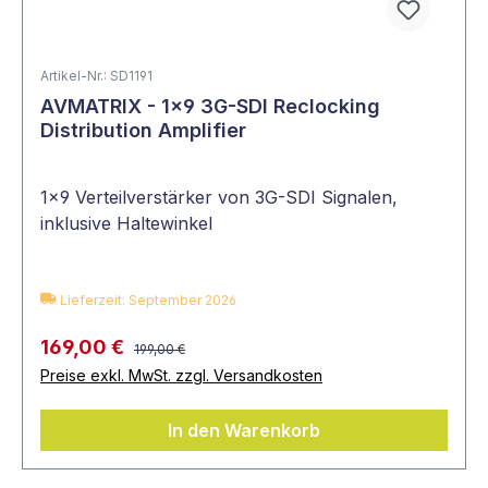
ermöglichen das Übertragen von
verschiedenen Videosignalen. Einige der am
häufigsten vertretenden Verteilverstärker sind:
Artikel-Nr.: SD1191
AVMATRIX - 1×9 3G-SDI Reclocking
Distribution Amplifier
Verteilverstärker
Art der Übert
1x9 Verteilverstärker von 3G-SDI Signalen,
inklusive Haltewinkel
Glasfaser-Verteilverstärker
Verteilen Signal
ermöglichen die
lange Strecken
Lieferzeit: September 2026
HDMI-Verteilverstärker
Teilen HDMI-Ein
169,00 €
HDMI Ausgänge a
199,00 €
nach Modell Auf
Preise exkl. MwSt. zzgl. Versandkosten
oder 4K60.
DVI-Verteilverstärker
Verteilen die ho
In den Warenkorb
DVI-Videoquelle
DisplayPort-Verteilverstärker
Auch DP Splitter