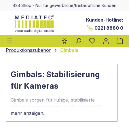
B2B Shop - Nur für gewerbliche/freiberufliche Kunden
alt springen
Kunden-Hotline:
0221 8880 0
Wa
Produktionszubehör
Gimbals
Gimbals: Stabilisierung
für Kameras
Gimbals sorgen für ruhige, stabilisierte
Videoaufnahmen selbst bei Bewegung. Sie
mehr anzeigen...
sind die ideale Lösung für professionelle
Filmproduktionen, Content Creation, Events
und mobile Videoaufnahmen mit Kameras,