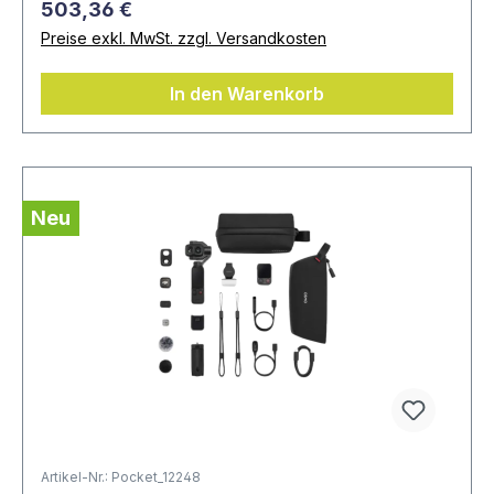
503,36 €
Steuerungsmöglichkeiten und Modi
Preise exkl. MwSt. zzgl. Versandkosten
Kompatibilität mit Kamera- und
In den Warenkorb
Objektivsystemen
In unserem Shop finden Sie eine große
Auswahl an Gimbals für professionelle
Neu
Anwendungen. Entdecken Sie aktuelle
Modelle und finden Sie die passende
Stabilisierungslösung für Ihre Produktion.
Artikel-Nr.: Pocket_12248