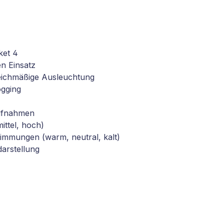
ket 4
en Einsatz
eichmäßige Ausleuchtung
ogging
Aufnahmen
mittel, hoch)
timmungen (warm, neutral, kalt)
arstellung