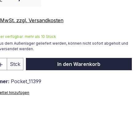
:
. MwSt. zzgl. Versandkosten
r verfügbar: mehr als 10 Stück
us dem Außenlager geliefert werden, können nicht sofort abgeholt und
 versendet werden.
 Anzahl: Gib den gewünschten Wert ein 
Stck
In den Warenkorb
mer:
Pocket_11399
ttel hinzufügen