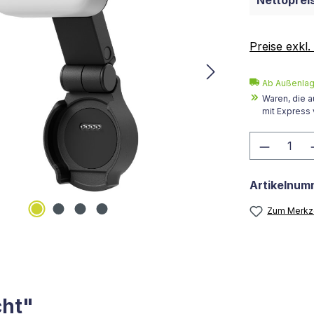
Nettopreis
Preise exkl
Ab Außenlage
Waren, die a
mit Express
Produkt
Artikelnum
Zum Merkze
cht"