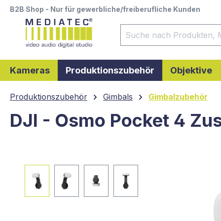
B2B Shop - Nur für gewerbliche/freiberufliche Kunden
springen
Zur Hauptnavigation springen
Kameras
Produktionszubehör
Objektive
Produktionszubehör
Gimbals
Gimbalzubehör
DJI - Osmo Pocket 4 Zus
Bildergalerie überspringen