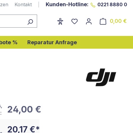
Kunden-Hotline:
nzen
Kontakt
|
0221 8880 0
0,00 €
Wa
bote %
Reparatur Anfrage
s,
24,00 €
:
20,17 €*