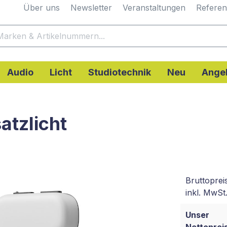
Über uns
Newsletter
Veranstaltungen
Refere
Audio
Licht
Studiotechnik
Neu
Ange
atzlicht
Bruttoprei
inkl. MwSt.
Unser