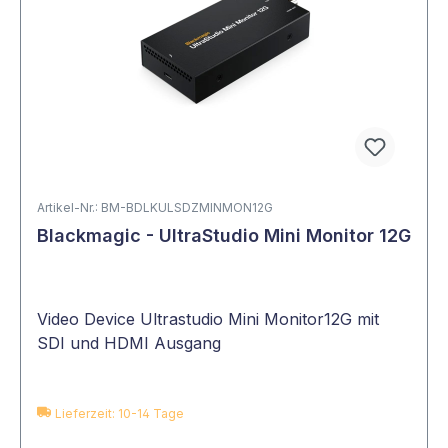
Klar ist: Ohne die richtigen Mittel wird im
schlimmsten Fall eine
schlechte Qualität des
Ergebnisses
riskiert. Bei Mediatec bieten wir
deshalb ein vielfältiges Angebot rund um
Audio- und Videoübertragungen an.
Studiotechnik bei Mediatec im
Artikel-Nr.: BM-BDLKULSDZMINMON12G
Überblick
Blackmagic - UltraStudio Mini Monitor 12G
Bildmischer
Signalkonvertierung
Video Device Ultrastudio Mini Monitor12G mit
OpenGear
SDI und HDMI Ausgang
Verteilverstärker
Multiviewer
Kreuzschienen
Lieferzeit: 10-14 Tage
Analoge Funkstrecken
CCUs