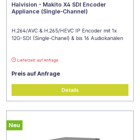
Haivision - Makito X4 SDI Encoder
Appliance (Single-Channel)
So sind Sie für die nächste Studioproduktion
mit unserem
Equipment
rund um bestens
ausgestattet.
H.264/AVC & H.265/HEVC IP Encoder mit 1x
12G-SDI (Single-Chanel) & bis 16 Audiokanälen
Lieferzeit: auf Anfrage
Preis auf Anfrage
Details
Neu