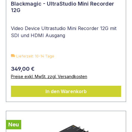
Blackmagic - UltraStudio Mini Recorder
12G
Übersichtliche
Signalübertragung mit
Video Device Ultrastudio Mini Recorder 12G mit
Kreuzschienen
SDI und HDMI Ausgang
Alle professionellen Filmschaffenden kennen
es: Chaos ist im Film- und Fernsehbusiness oft
Lieferzeit: 10-14 Tage
vorprogrammiert. Bei den meisten
Produktionen sind viele
Kameras
im Einsatz,
349,00 €
sodass der
Überblick schnell verloren geht
.
Preise exkl. MwSt. zzgl. Versandkosten
Dazu kommen
unterschiedliche
Studiomonitore
, die das
In den Warenkorb
Bildmaterial der Kameras auffangen.
Kreuzschienen sind die Lösung
: Sie bringen
Ordnung in das Durcheinander der Technik.
Sie stellen eine
Verbindung zwischen
Signalquelle und Empfangsgerät
her und
Neu
leiten Audio- und Videosignale an das richtige