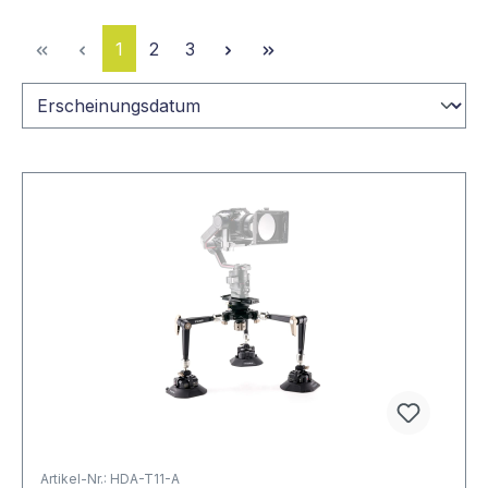
Seite
Seite
Seite
1
2
3
Artikel-Nr.: HDA-T11-A