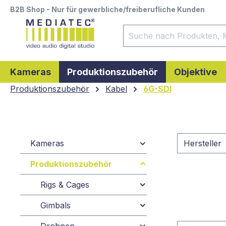
B2B Shop - Nur für gewerbliche/freiberufliche Kunden
springen
Zur Hauptnavigation springen
Kameras
Produktionszubehör
Objektive
Produktionszubehör
Kabel
6G-SDI
Kameras
Hersteller
Produktionszubehör
Rigs & Cages
Gimbals