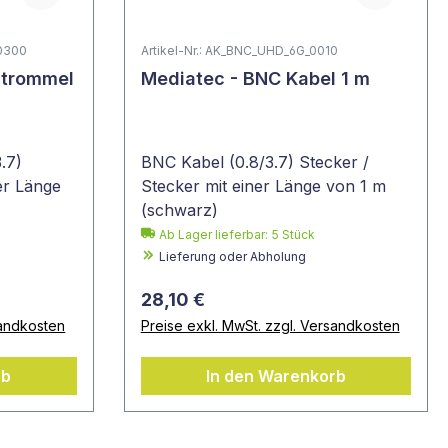
_0300
Artikel-Nr.: AK_BNC_UHD_6G_0010
ltrommel
Mediatec - BNC Kabel 1 m
.7)
BNC Kabel (0.8/3.7) Stecker /
er Länge
Stecker mit einer Länge von 1 m
(schwarz)
Ab Lager lieferbar:
5
Stück
Lieferung oder Abholung
28,10 €
sandkosten
Preise exkl. MwSt. zzgl. Versandkosten
rb
In den Warenkorb