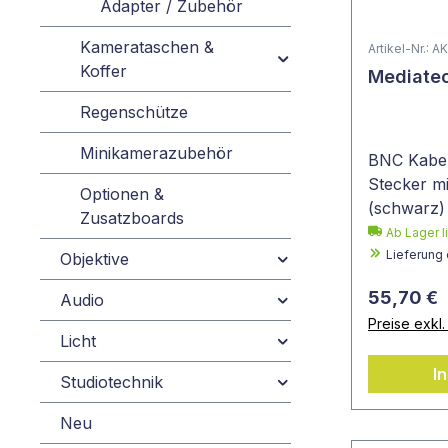
Adapter / Zubehör
Kamerataschen &
Artikel-Nr.:
Koffer
Mediatec
Regenschütze
Minikamerazubehör
BNC Kabel 
Stecker mi
Optionen &
(schwarz)
Zusatzboards
Ab Lager l
Lieferung
Objektive
55,70 €
Audio
Preise exkl
Licht
I
Studiotechnik
Neu