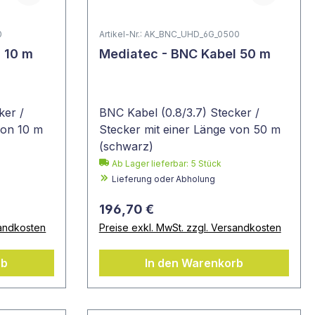
0
Artikel-Nr.: AK_BNC_UHD_6G_0500
 10 m
Mediatec - BNC Kabel 50 m
ker /
BNC Kabel (0.8/3.7) Stecker /
von 10 m
Stecker mit einer Länge von 50 m
(schwarz)
Ab Lager lieferbar:
5
Stück
Lieferung oder Abholung
196,70 €
sandkosten
Preise exkl. MwSt. zzgl. Versandkosten
rb
In den Warenkorb