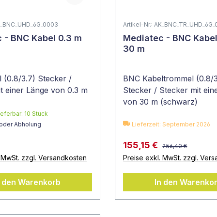
 AK_BNC_UHD_6G_0003
Artikel-Nr.: AK_BNC_TR_UHD_6G
 - BNC Kabel 0.3 m
Mediatec - BNC Kabe
30 m
(0.8/3.7) Stecker /
BNC Kabeltrommel (0.8/3
t einer Länge von 0.3 m
Stecker / Stecker mit ein
von 30 m (schwarz)
ieferbar:
10
Stück
 oder Abholung
Lieferzeit: September 2026
155,15 €
256,40 €
. MwSt. zzgl. Versandkosten
Preise exkl. MwSt. zzgl. Ver
n den Warenkorb
In den Warenko