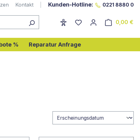
Kunden-Hotline:
nzen
Kontakt
|
0221 8880 0
0,00 €
Wa
bote %
Reparatur Anfrage