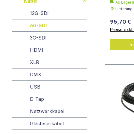
Kabel
Ab Lager l
Lieferung
12G-SDI
95,70 €
6G-SDI
Preise exkl
3G-SDI
I
HDMI
XLR
DMX
USB
D-Tap
Netzwerkkabel
Glasfaserkabel