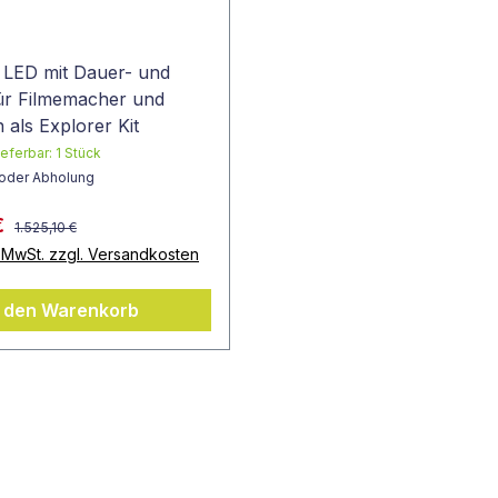
LED mit Dauer- und
 für Filmemacher und
 als Explorer Kit
ieferbar:
1
Stück
 oder Abholung
€
1.525,10 €
. MwSt. zzgl. Versandkosten
n den Warenkorb