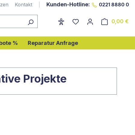
Kunden-Hotline:
nzen
Kontakt
|
0221 8880 0
0,00 €
Wa
bote %
Reparatur Anfrage
tive Projekte