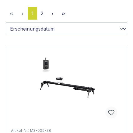
Seite
Seite
1
2
Artikel-Nr.: MS-005-ZB