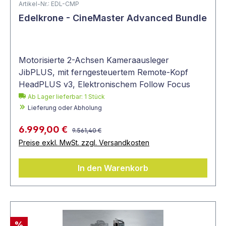
Artikel-Nr.: EDL-CMP
Edelkrone - CineMaster Advanced Bundle
Motorisierte 2-Achsen Kameraausleger
JibPLUS, mit ferngesteuertem Remote-Kopf
HeadPLUS v3, Elektronischem Follow Focus
Focus/Zoom Module v3, Faltbarem Kamerastativ
Ab Lager lieferbar:
1
Stück
Tripod X Pro, Laser Abstandsmessung
Lieferung oder Abholung
6.999,00 €
9.561,40 €
Preise exkl. MwSt. zzgl. Versandkosten
In den Warenkorb
%