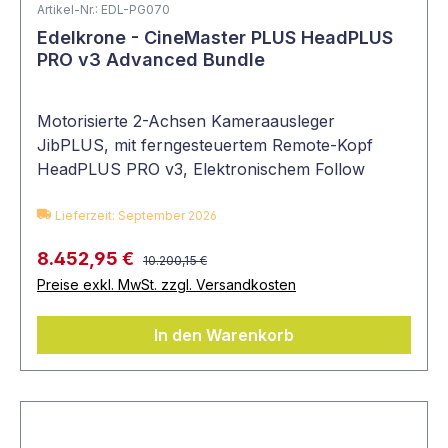
Artikel-Nr.: EDL-PG070
Edelkrone - CineMaster PLUS HeadPLUS
PRO v3 Advanced Bundle
Motorisierte 2-Achsen Kameraausleger
JibPLUS, mit ferngesteuertem Remote-Kopf
HeadPLUS PRO v3, Elektronischem Follow
Focus Focus/Zoom Module v3, Faltbarem
Kamerastativ Tripod X Pro, Laser Abstandsmess
Lieferzeit: September 2026
8.452,95 €
10.200,15 €
Preise exkl. MwSt. zzgl. Versandkosten
In den Warenkorb