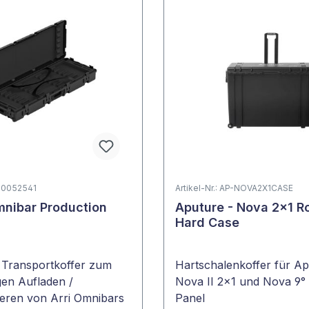
L2.0052541
Artikel-Nr.: AP-NOVA2X1CASE
mnibar Production
Aputure - Nova 2x1 Ro
Hard Case
 Transportkoffer zum
Hartschalenkoffer für A
igen Aufladen /
Nova II 2x1 und Nova 9°
ieren von Arri Omnibars
Panel