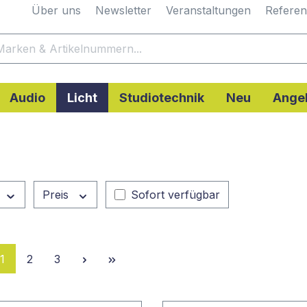
Über uns
Newsletter
Veranstaltungen
Refere
Audio
Licht
Studiotechnik
Neu
Ange
Preis
Sofort verfügbar
Seite
Seite
Seite
1
2
3