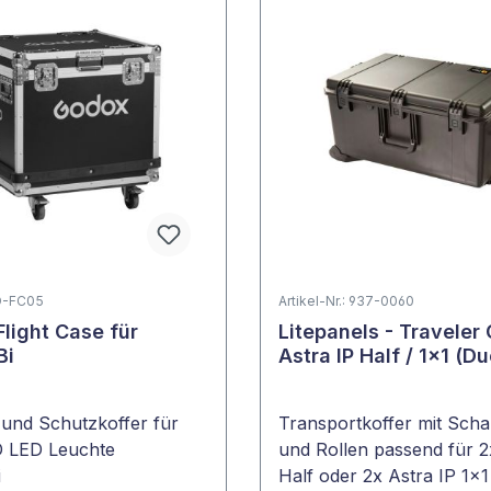
GD-FC05
Artikel-Nr.: 937-0060
Flight Case für
Litepanels - Traveler
Bi
Astra IP Half / 1x1 (Du
 und Schutzkoffer für
Transportkoffer mit Sch
LED Leuchte
und Rollen passend für 2
i
Half oder 2x Astra IP 1x