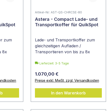
0
Artikel-Nr.: AST-QS-CHRCSE-80
Astera - Compact Lade- und
uikSpot
Transportkoffer für QuikSpot
er zum
Lade- und Transportkoffer zum
gleichzeitigen Aufladen /
u 8x
Transportieren von bis zu 8x
QuikSpot
Lieferzeit: 3-5 Tage
1.070,00 €
sandkosten
Preise exkl. MwSt. zzgl. Versandkosten
rb
In den Warenkorb