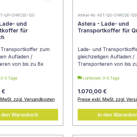
 AST-QP-CHRCSE-120
Artikel-Nr.: AST-QS-CHRCSE-12
 Lade- und
Astera - Lade- und
tkoffer für
Transportkoffer für Q
ch
 Transportkoffer zum
Lade- und Transportkoff
igen Aufladen /
gleichzeitigen Aufladen /
eren von bis zu 8x
Transportieren von bis z
h
QuikSpot
: 3-5 Tage
Lieferzeit: 3-5 Tage
 €
1.070,00 €
. MwSt. zzgl. Versandkosten
Preise exkl. MwSt. zzgl. Ver
n den Warenkorb
In den Warenko