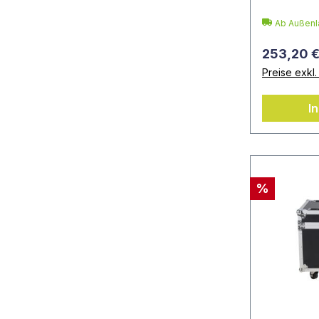
Ab Außenla
253,20 
Preise exkl
I
%