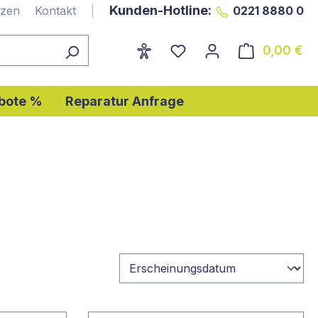
Kunden-Hotline:
nzen
Kontakt
|
0221 8880 0
0,00 €
Wa
bote %
Reparatur Anfrage