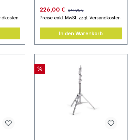
226,00 €
341,85 €
andkosten
Preise exkl. MwSt. zzgl. Versandkosten
b
In den Warenkorb
%