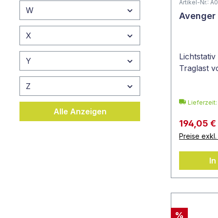
Artikel-Nr.: 
W
Avenger
X
Lichtstati
Y
Traglast v
Z
Lieferzeit
Alle Anzeigen
194,05 €
Preise exkl
In
%