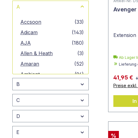
Artikel-Nr.: 
A
Avenger
Accsoon
(33)
Adicam
(143)
Extension
AJA
(180)
Allen & Heath
(3)
Ab Lager l
Amaran
(52)
Lieferung
Ambient
(96)
41,95 €
6
B
Angelbird
(42)
Preise exkl
Angenieux
(10)
C
In
Anton Bauer
(50)
D
APC
(1)
Aputure
(125)
E
%
ARRI
(62)