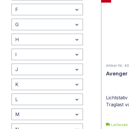
Astera
(188)
F
AtlasLensCo
(29)
G
Atomos
(69)
Autocue
(8)
H
Avenger
(104)
I
AVMATRIX
(32)
Artikel-Nr.: A
J
Avenger 
K
Lichtstati
L
Traglast v
M
Lieferzeit