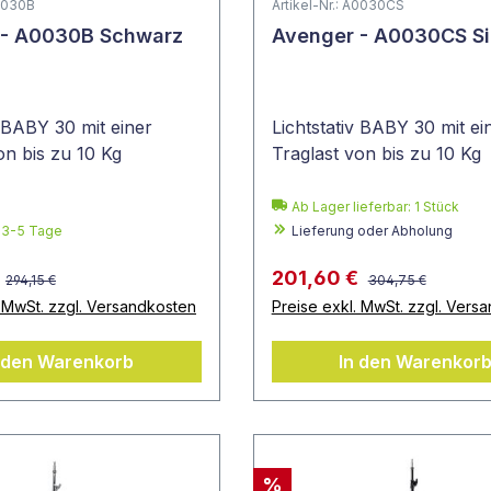
A0030B
Artikel-Nr.: A0030CS
 - A0030B Schwarz
Avenger - A0030CS Si
v BABY 30 mit einer
Lichtstativ BABY 30 mit ei
on bis zu 10 Kg
Traglast von bis zu 10 Kg
Ab Lager lieferbar:
1
Stück
: 3-5 Tage
Lieferung oder Abholung
201,60 €
294,15 €
304,75 €
. MwSt. zzgl. Versandkosten
Preise exkl. MwSt. zzgl. Vers
 den Warenkorb
In den Warenkor
%