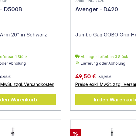
D500B
Artikel-Nr.: D420
 - D500B
Avenger - D420
 Arm 20" in Schwarz
Jumbo Gag GOBO Grip H
ieferbar:
1
Stück
Ab Lager lieferbar:
3
Stück
 oder Abholung
Lieferung oder Abholung
49,50 €
0,95 €
68,95 €
. MwSt. zzgl. Versandkosten
Preise exkl. MwSt. zzgl. Vers
 den Warenkorb
In den Warenkor
%