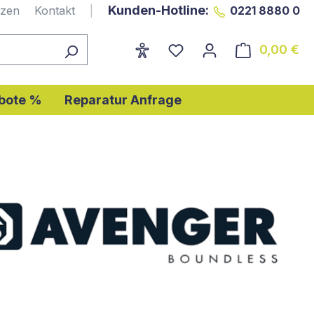
Kunden-Hotline:
nzen
Kontakt
|
0221 8880 0
0,00 €
Wa
bote %
Reparatur Anfrage