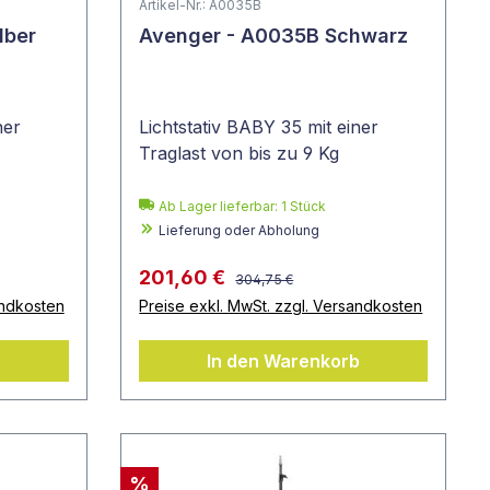
Artikel-Nr.: A0035B
lber
Avenger - A0035B Schwarz
ner
Lichtstativ BABY 35 mit einer
Traglast von bis zu 9 Kg
Ab Lager lieferbar:
1
Stück
Lieferung oder Abholung
201,60 €
304,75 €
andkosten
Preise exkl. MwSt. zzgl. Versandkosten
b
In den Warenkorb
%