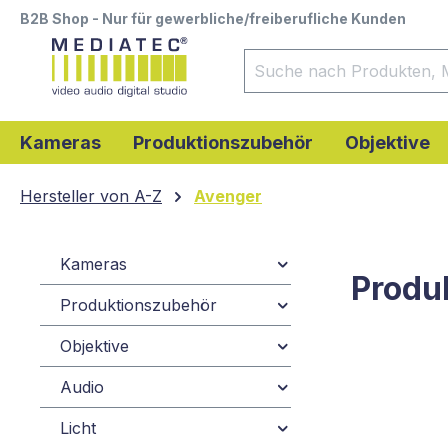
B2B Shop - Nur für gewerbliche/freiberufliche Kunden
springen
Zur Hauptnavigation springen
Kameras
Produktionszubehör
Objektive
Hersteller von A-Z
Avenger
Kameras
Produ
Produktionszubehör
Objektive
Audio
Licht