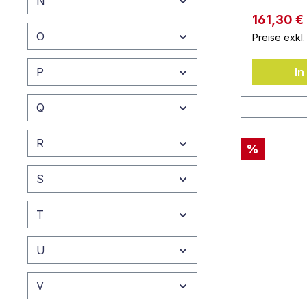
N
161,30 €
O
Preise exkl
P
In
Q
R
%
S
T
U
V