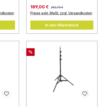
189,00 €
282,70 €
andkosten
Preise exkl. MwSt. zzgl. Versandkosten
b
In den Warenkorb
%