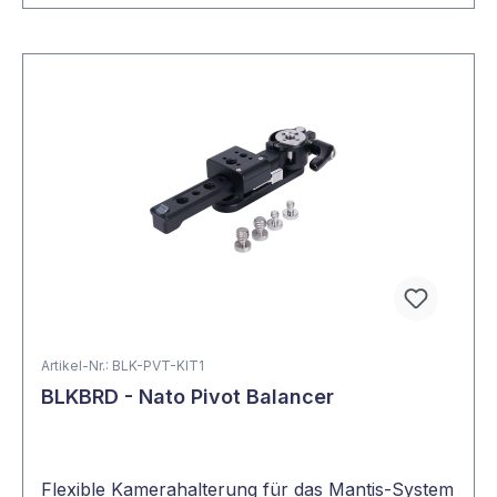
Mit modularen Auslegern (Dual- oder Quad-Tube),
flexiblen Adaptern und cleveren Details wie
MagLock-Hooks oder Universal-Haken ermöglicht
BLKBRD eine ergonomische Kameraführung auch
bei langen Drehtagen. Die Systeme lassen sich
einfach an bestehende Rigs adaptieren.
Kompatibilität mit führenden Rigs
Ob Easy Rig, Ready Rig oder Walter Klassen
Slingshot – die Mantis-Kits sind speziell auf diese
Systeme abgestimmt. Sie bieten mehr
Bewegungsfreiheit, Ausgleich und Kontrolle bei
dynamischen Kamerafahrten oder Steadicam-
Artikel-Nr.: BLK-PVT-KIT1
ähnlichen Setups.
BLKBRD - Nato Pivot Balancer
Für Profis am Set gemacht
Flexible Kamerahalterung für das Mantis-System