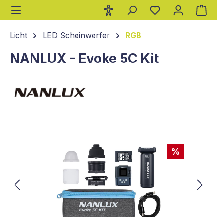
Wa
alt springen
Licht
LED Scheinwerfer
RGB
NANLUX - Evoke 5C Kit
Bildergalerie überspringen
%