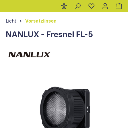
Wa
alt springen
Licht
Vorsatzlinsen
NANLUX - Fresnel FL-5
Bildergalerie überspringen