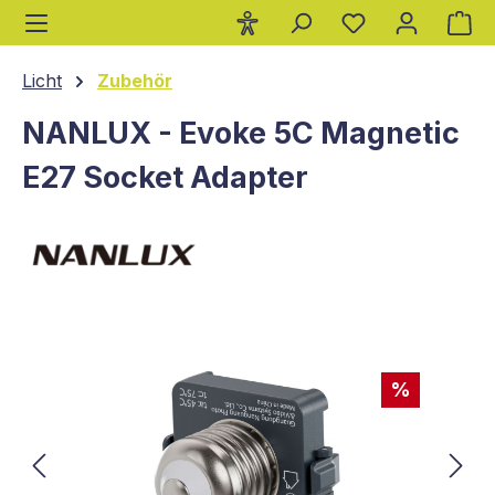
Wa
alt springen
Licht
Zubehör
NANLUX - Evoke 5C Magnetic
E27 Socket Adapter
Bildergalerie überspringen
%