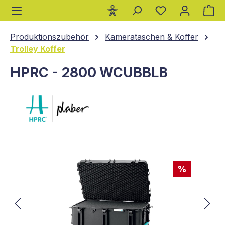
Wa
alt springen
Produktionszubehör
Kamerataschen & Koffer
Trolley Koffer
HPRC - 2800 WCUBBLB
Bildergalerie überspringen
%