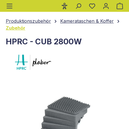
Wa
alt springen
Produktionszubehör
Kamerataschen & Koffer
Zubehör
HPRC - CUB 2800W
Bildergalerie überspringen