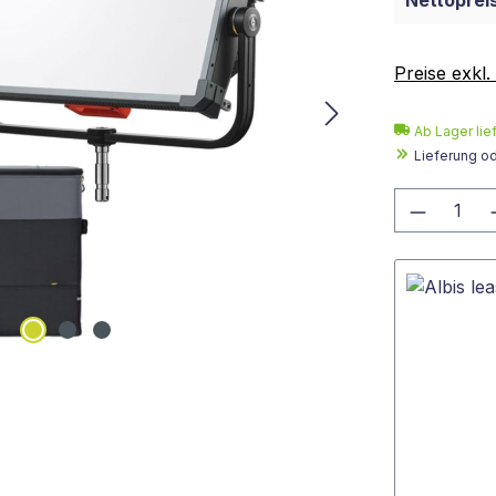
Nettopreis
Preise exkl
Ab Lager lie
Lieferung o
Produkt