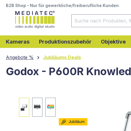
B2B Shop - Nur für gewerbliche/freiberufliche Kunden
springen
Zur Hauptnavigation springen
Kameras
Produktionszubehör
Objektive
Angebote %
Jubiläums Deals
Godox - P600R Knowled 
Bildergalerie überspringen