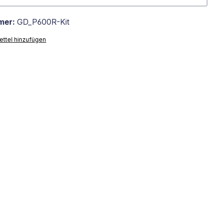
mer:
GD_P600R-Kit
ttel hinzufügen