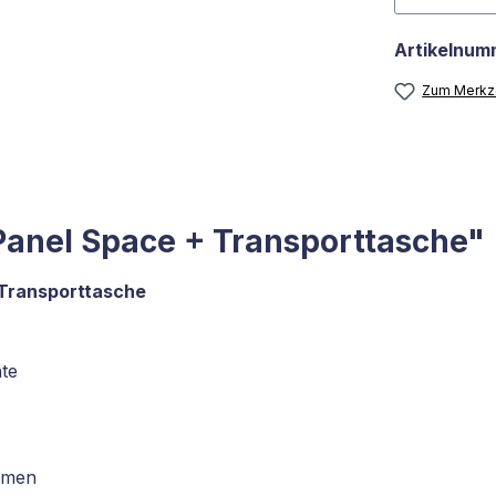
Artikelnum
Zum Merkze
anel Space + Transporttasche"
Transporttasche
te
ahmen