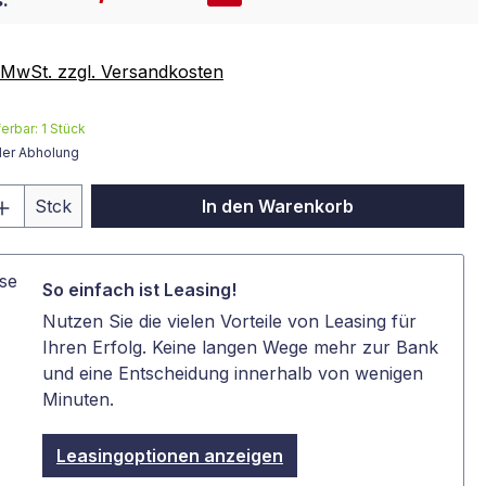
:
. MwSt. zzgl. Versandkosten
ferbar:
1
Stück
der Abholung
 Anzahl: Gib den gewünschten Wert ein 
Stck
In den Warenkorb
So einfach ist Leasing!
Nutzen Sie die vielen Vorteile von Leasing für
Ihren Erfolg. Keine langen Wege mehr zur Bank
und eine Entscheidung innerhalb von wenigen
Minuten.
Leasingoptionen anzeigen