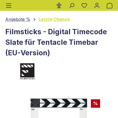
Wa
alt springen
Angebote %
Letzte Chance
Filmsticks - Digital Timecode
Slate für Tentacle Timebar
(EU-Version)
Bildergalerie überspringen
%