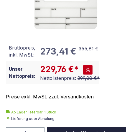
Bruttopreis,
355,81 €
273,41 €
inkl. MwSt.:
229,76 €*
Unser
%
Nettopreis:
Nettolistenpreis:
299,00 €*
Preise exkl. MwSt. zzgl. Versandkosten
Ab Lager lieferbar:
1
Stück
Lieferung oder Abholung
Produkt Anzahl: Gib den gewünschten We