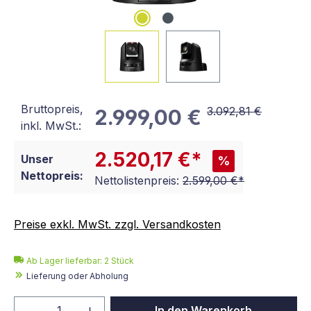
Bruttopreis,
3.092,81 €
2.999,00 €
inkl. MwSt.:
2.520,17 €*
Unser
%
Nettopreis:
Nettolistenpreis:
2.599,00 €*
Preise exkl. MwSt. zzgl. Versandkosten
Ab Lager lieferbar:
2
Stück
Lieferung oder Abholung
Produkt Anzahl: Gib den gewünschten We
In den Warenkorb