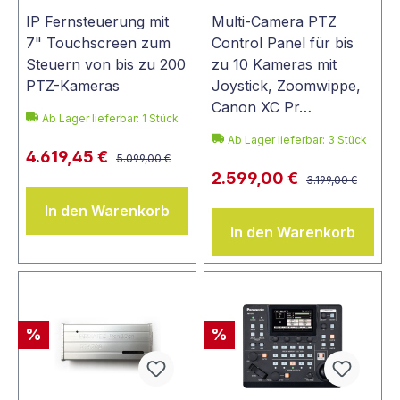
IP Fernsteuerung mit
Multi-Camera PTZ
7" Touchscreen zum
Control Panel für bis
Steuern von bis zu 200
zu 10 Kameras mit
PTZ-Kameras
Joystick, Zoomwippe,
Canon XC Pr…
Ab Lager lieferbar:
1
Stück
Ab Lager lieferbar:
3
Stück
4.619,45 €
5.099,00 €
2.599,00 €
3.199,00 €
In den Warenkorb
In den Warenkorb
%
%