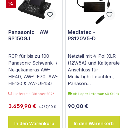
%
Panasonic - AW-
Mediatec -
RP150GJ
PS120V5-D
RCP für bis zu 100
Netzteil mit 4-Pol XLR
Panasonic Schwenk- /
(12V/5A) und Kaltgeräte
Neigekameras AW-
Anschluss für
HE40, AW-UE70, AW-
MediaLight Leuchten,
HE130 & AW-UE150
Panason…
Lieferzeit: Oktober 2026
Ab Lager lieferbar:
60
Stück
3.659,90 €
90,00 €
4.967,00 €
In den Warenkorb
In den Warenkorb