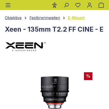
Wa
alt springen
Objektive
Festbrennweiten
E-Mount
Xeen - 135mm T2.2 FF CINE - E
Bildergalerie überspringen
%