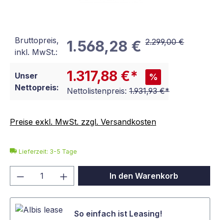
Bruttopreis,
2.299,00 €
1.568,28 €
inkl. MwSt.:
1.317,88 €*
Unser
%
Nettopreis:
Nettolistenpreis:
1.931,93 €*
Preise exkl. MwSt. zzgl. Versandkosten
Lieferzeit: 3-5 Tage
Produkt Anzahl: Gib den gewünschten We
In den Warenkorb
So einfach ist Leasing!