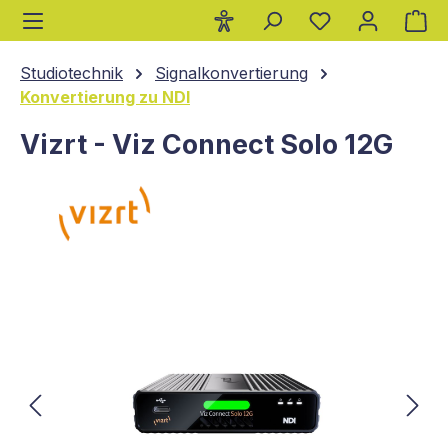
Wa
alt springen
Studiotechnik
Signalkonvertierung
Konvertierung zu NDI
Vizrt - Viz Connect Solo 12G
Bildergalerie überspringen