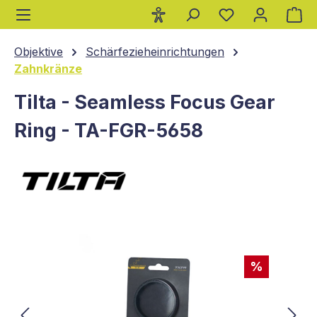
Wa
alt springen
Objektive
Schärfezieheinrichtungen
Zahnkränze
Tilta - Seamless Focus Gear
Ring - TA-FGR-5658
Bildergalerie überspringen
%