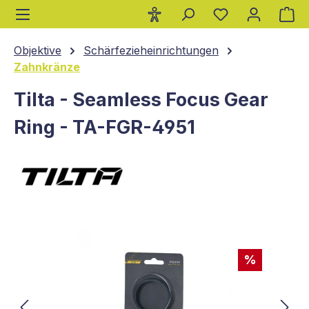
Wa
alt springen
Objektive
Schärfezieheinrichtungen
Zahnkränze
Tilta - Seamless Focus Gear
Ring - TA-FGR-4951
Bildergalerie überspringen
%