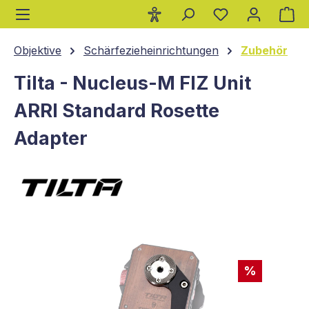
Wa
alt springen
Objektive
Schärfezieheinrichtungen
Zubehör
Tilta - Nucleus-M FIZ Unit
ARRI Standard Rosette
Adapter
Bildergalerie überspringen
%