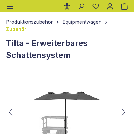
Wa
alt springen
Produktionszubehör
Equipmentwagen
Zubehör
Tilta - Erweiterbares
Schattensystem
Bildergalerie überspringen