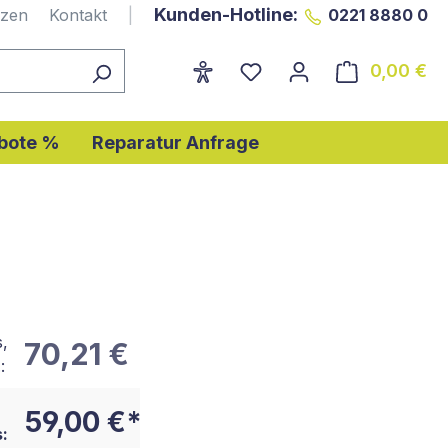
Kunden-Hotline:
nzen
Kontakt
|
0221 8880 0
0,00 €
Wa
bote %
Reparatur Anfrage
s,
70,21 €
:
59,00 €*
: