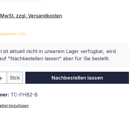
. MwSt. zzgl. Versandkosten
 September 2026
l ist aktuell nicht in unserem Lager verfügbar, wird
auf "Nachbestellen lassen" aber für Sie bestellt.
 Anzahl: Gib den gewünschten Wert ein 
Stck
Nachbestellen lassen
mer:
TC-FHB2-B
ttel hinzufügen