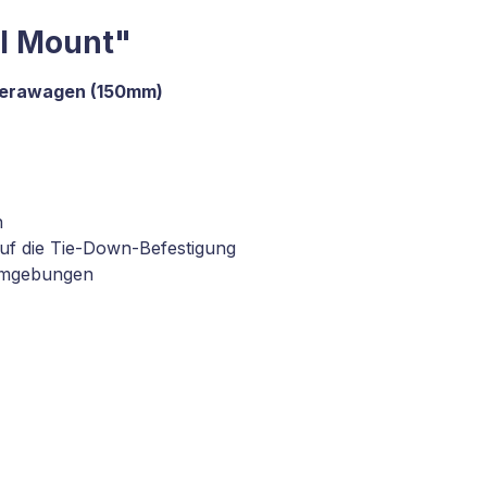
wl Mount"
amerawagen (150mm)
n
auf die Tie-Down-Befestigung
sumgebungen