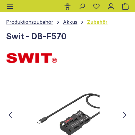
Wa
alt springen
Produktionszubehör
Akkus
Zubehör
Swit - DB-F570
Bildergalerie überspringen