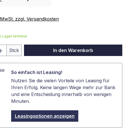
:
. MwSt. zzgl. Versandkosten
b Lager lieferbar
 Anzahl: Gib den gewünschten Wert ein 
Stck
In den Warenkorb
So einfach ist Leasing!
Nutzen Sie die vielen Vorteile von Leasing für
Ihren Erfolg. Keine langen Wege mehr zur Bank
und eine Entscheidung innerhalb von wenigen
Minuten.
Leasingoptionen anzeigen