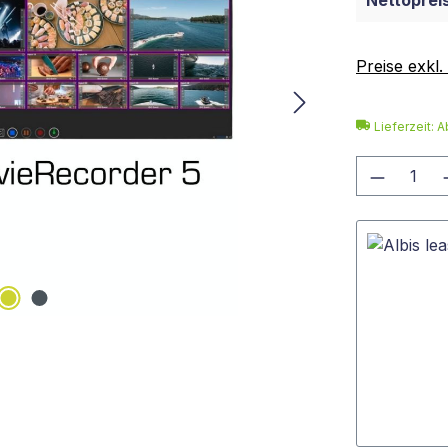
Nettopreis
Preise exkl
Lieferzeit: A
Produkt