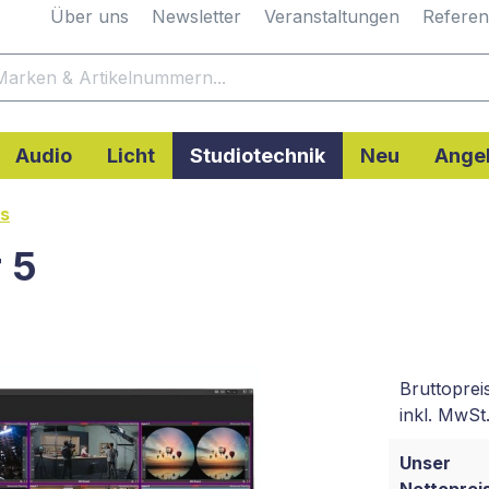
Über uns
Newsletter
Veranstaltungen
Refere
Audio
Licht
Studiotechnik
Neu
Ange
ns
 5
Bruttoprei
inkl. MwSt.
Unser