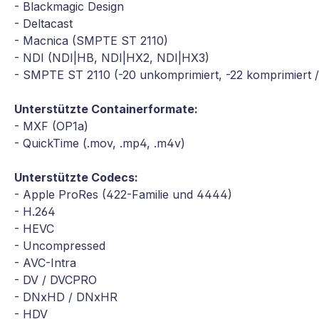
- Blackmagic Design
- Deltacast
- Macnica (SMPTE ST 2110)
- NDI (NDI|HB, NDI|HX2, NDI|HX3)
- SMPTE ST 2110 (-20 unkomprimiert, -22 komprimiert 
Unterstützte Containerformate:
- MXF (OP1a)
- QuickTime (.mov, .mp4, .m4v)
Unterstützte Codecs:
- Apple ProRes (422-Familie und 4444)
- H.264
- HEVC
- Uncompressed
- AVC-Intra
- DV / DVCPRO
- DNxHD / DNxHR
- HDV