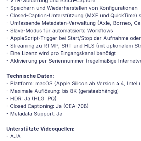
- VTR-Steuerung und Batch-Capture
- Speichern und Wiederherstellen von Konfigurationen
- Closed-Caption-Unterstützung (MXF und QuickTime)
- Umfassende Metadaten-Verwaltung (Axle, Borneo, Ca
- Slave-Modus für automatisierte Workflows
- AppleScript-Trigger bei Start/Stop der Aufnahme oder
- Streaming zu RTMP, SRT und HLS (mit optionalem St
- Eine Lizenz wird pro Eingangskanal benötigt
- Aktivierung per Seriennummer (regelmäßige Internetv
Technische Daten:
- Plattform: macOS (Apple Silicon ab Version 4.4, Intel u
- Maximale Auflösung: bis 8K (geräteabhängig)
- HDR: Ja (HLG, PQ)
- Closed Captioning: Ja (CEA-708)
- Metadata Support: Ja
Unterstützte Videoquellen:
- AJA