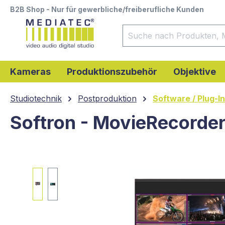
B2B Shop - Nur für gewerbliche/freiberufliche Kunden
springen
Zur Hauptnavigation springen
Kameras
Produktionszubehör
Objektive
Studiotechnik
Postproduktion
Software / Plug-I
Softron - MovieRecorder
Bildergalerie überspringen