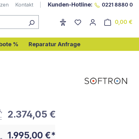
Kunden-Hotline:
nzen
Kontakt
|
0221 8880 0
0,00 €
Wa
bote %
Reparatur Anfrage
s,
2.374,05 €
:
1.995,00 €*