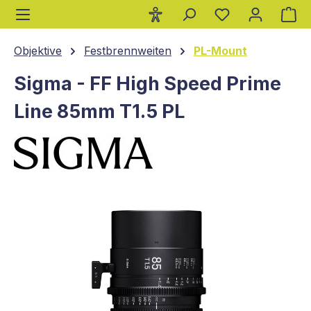
Wa
alt springen
Objektive
Festbrennweiten
PL-Mount
Sigma - FF High Speed Prime
Line 85mm T1.5 PL
Bildergalerie überspringen