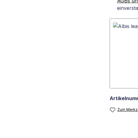
AGBs und
einverst
Artikelnum
Zum Merkze