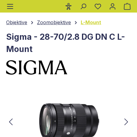
Wa
alt springen
Objektive
Zoomobjektive
L-Mount
Sigma - 28-70/2.8 DG DN C L-
Mount
Bildergalerie überspringen