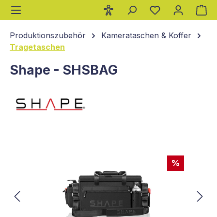
Wa
alt springen
Produktionszubehör
Kamerataschen & Koffer
Tragetaschen
Shape - SHSBAG
Bildergalerie überspringen
%