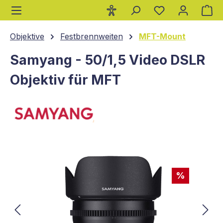
Wa
alt springen
Objektive
Festbrennweiten
MFT-Mount
Samyang - 50/1,5 Video DSLR
Objektiv für MFT
Bildergalerie überspringen
%