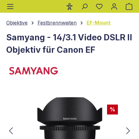
Wa
alt springen
Objektive
Festbrennweiten
EF-Mount
Samyang - 14/3.1 Video DSLR II
Objektiv für Canon EF
Bildergalerie überspringen
%