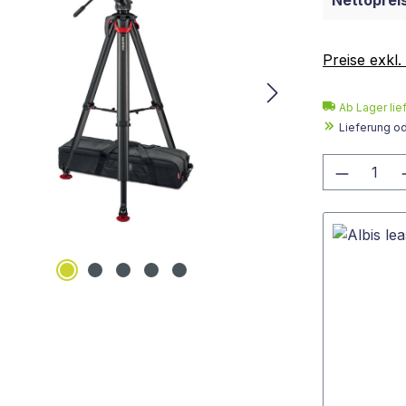
Nettopreis
Preise exkl
Ab Lager lie
Lieferung o
Produkt