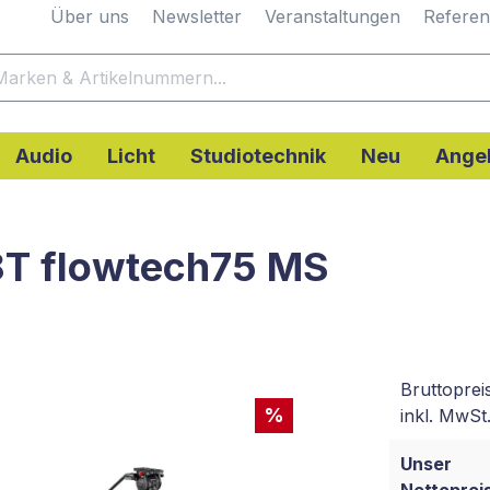
Über uns
Newsletter
Veranstaltungen
Refere
Audio
Licht
Studiotechnik
Neu
Ange
v8T flowtech75 MS
Bruttoprei
%
inkl. MwSt.
Unser