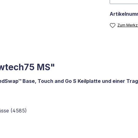
Artikelnum
Zum Merkze
lowtech75 MS"
Swap™ Base, Touch and Go S Keilplatte und einer Tragla
üsse (4585)