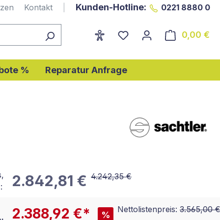
Kunden-Hotline:
nzen
Kontakt
|
0221 8880 0
0,00 €
Wa
bote %
Reparatur Anfrage
s,
4.242,35 €
2.842,81 €
:
Nettolistenpreis:
3.565,00 
2.388,92 €*
%