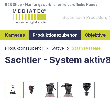
B2B Shop - Nur für gewerbliche/freiberufliche Kunden
springen
Zur Hauptnavigation springen
Kameras
Produktionszubehör
Objektive
Produktionszubehör
Stative
Stativsysteme
Sachtler - System akti
Bildergalerie überspringen