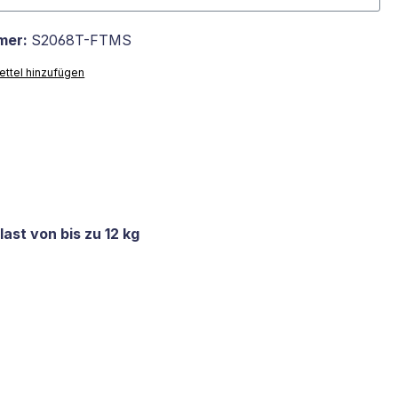
mer:
S2068T-FTMS
ttel hinzufügen
st von bis zu 12 kg