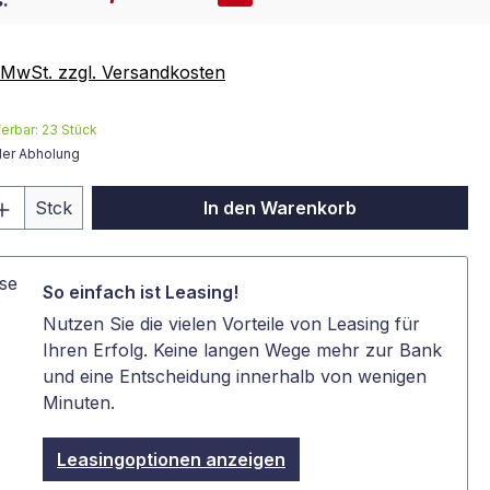
:
. MwSt. zzgl. Versandkosten
ferbar:
23
Stück
der Abholung
 Anzahl: Gib den gewünschten Wert ein 
Stck
In den Warenkorb
So einfach ist Leasing!
Nutzen Sie die vielen Vorteile von Leasing für
Ihren Erfolg. Keine langen Wege mehr zur Bank
und eine Entscheidung innerhalb von wenigen
Minuten.
Leasingoptionen anzeigen