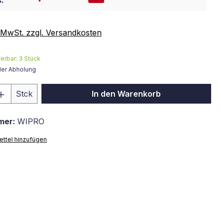
:
. MwSt. zzgl. Versandkosten
ferbar:
3
Stück
der Abholung
 Anzahl: Gib den gewünschten Wert ein 
Stck
In den Warenkorb
mer:
WIPRO
ttel hinzufügen