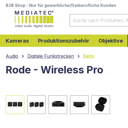
B2B Shop - Nur für gewerbliche/freiberufliche Kunden
springen
Zur Hauptnavigation springen
Kameras
Produktionszubehör
Objektive
Audio
Digitale Funkstrecken
Sets
Rode - Wireless Pro
Bildergalerie überspringen