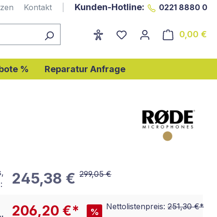
Kunden-Hotline:
nzen
Kontakt
|
0221 8880 0
0,00 €
Wa
bote %
Reparatur Anfrage
s,
299,05 €
245,38 €
:
Nettolistenpreis:
251,30 €*
206,20 €*
%