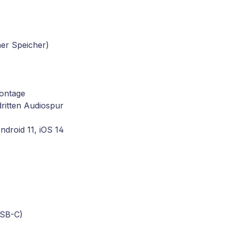
ner Speicher)
ontage
dritten Audiospur
droid 11, iOS 14
USB-C)