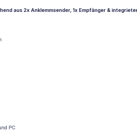
ehend aus 2x Anklemmsender, 1x Empfänger & integriet
n
und PC