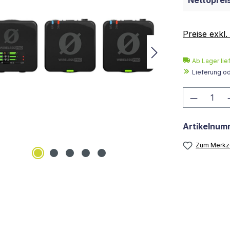
Nettopreis
Preise exkl
Ab Lager lie
Lieferung o
Produkt
Artikelnum
Zum Merkze