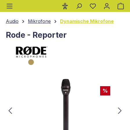
Wa
alt springen
Audio
Mikrofone
Dynamische Mikrofone
Rode - Reporter
Bildergalerie überspringen
%