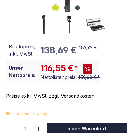
Bruttopreis,
189,92 €
138,69 €
inkl. MwSt.:
116,55 €*
Unser
%
Nettopreis:
Nettolistenpreis:
159,60 €*
Preise exkl. MwSt. zzgl. Versandkosten
Lieferzeit: 10-14 Tage
Produkt Anzahl: Gib den gewünschten We
In den Warenkorb