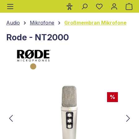
Wa
alt springen
Audio
Mikrofone
Großmembran Mikrofone
Rode - NT2000
Bildergalerie überspringen
%