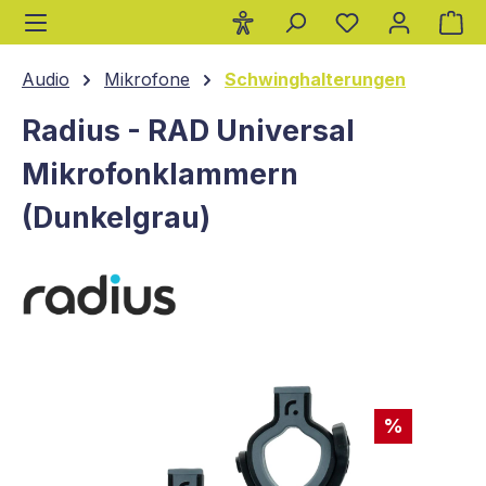
Wa
alt springen
Audio
Mikrofone
Schwinghalterungen
Radius - RAD Universal
Mikrofonklammern
(Dunkelgrau)
Bildergalerie überspringen
%