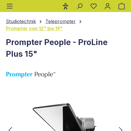
Wa
alt springen
Studiotechnik
Teleprompter
Prompter von 12" bis 19"
Prompter People - ProLine
Plus 15"
Bildergalerie überspringen