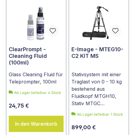
ClearPrompt -
E-Image - MTEG10-
Cleaning Fluid
C2 KIT MS
(100ml)
Glass Cleaning Fluid für
Stativsystem mit einer
Teleprompter, 100ml
Traglast von 0 - 10 kg
bestehend aus
Ab Lager lieferbar:
4
Stück
Fluidkopf MTGH10,
Stativ MTGC…
24,75 €
Ab Lager lieferbar:
1
Stück
In den Warenkorb
899,00 €