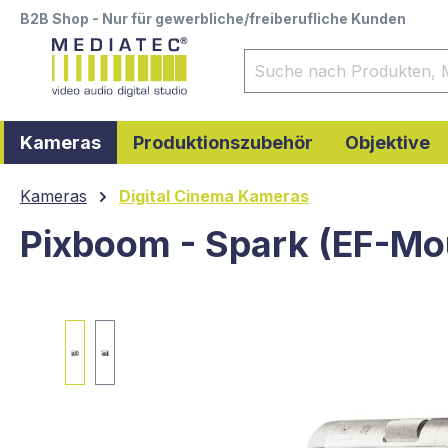
B2B Shop - Nur für gewerbliche/freiberufliche Kunden
springen
Zur Hauptnavigation springen
Kameras
Produktionszubehör
Objektive
Kameras
Digital Cinema Kameras
Pixboom - Spark (EF-Mou
Bildergalerie überspringen