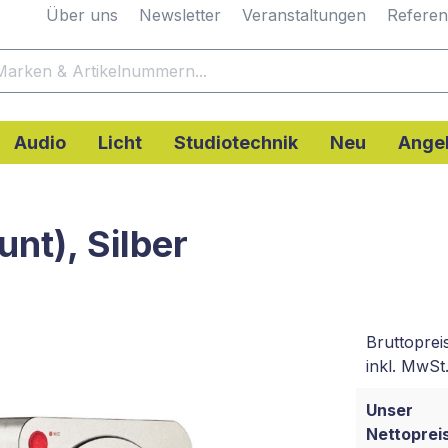
Über uns
Newsletter
Veranstaltungen
Refere
Audio
Licht
Studiotechnik
Neu
Ange
nt), Silber
Bruttoprei
inkl. MwSt.
Unser
Nettopreis