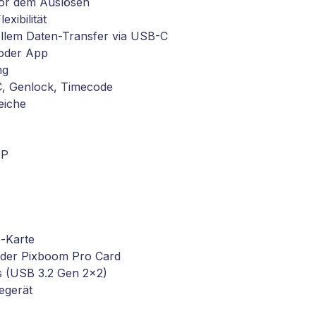
or dem Auslösen
xibilität
nellem Daten-Transfer via USB-C
 oder App
ng
C, Genlock, Timecode
eiche
MP
-Karte
t der Pixboom Pro Card
s (USB 3.2 Gen 2x2)
egerät