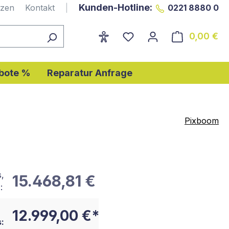
Kunden-Hotline:
nzen
Kontakt
|
0221 8880 0
0,00 €
Wa
bote %
Reparatur Anfrage
Pixboom
s,
15.468,81 €
:
12.999,00 €*
: