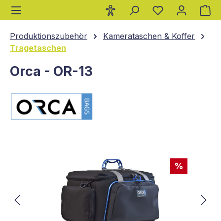
Wa
alt springen
Produktionszubehör
Kamerataschen & Koffer
Tragetaschen
Orca - OR-13
Bildergalerie überspringen
%