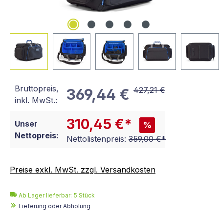
Bruttopreis,
427,21 €
369,44 €
inkl. MwSt.:
310,45 €*
Unser
%
Nettopreis:
Nettolistenpreis:
359,00 €*
Preise exkl. MwSt. zzgl. Versandkosten
Ab Lager lieferbar:
5
Stück
Lieferung oder Abholung